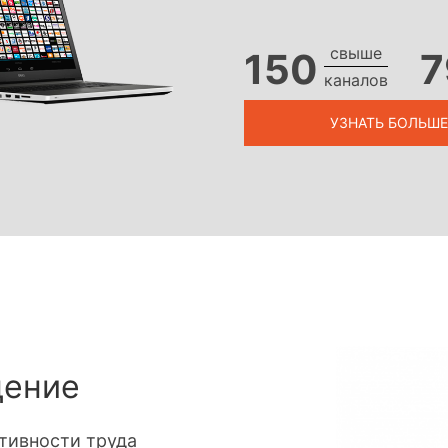
свыше
150
7
каналов
УЗНАТЬ БОЛЬШЕ
дение
тивности труда