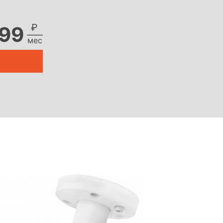
₽
99
мес